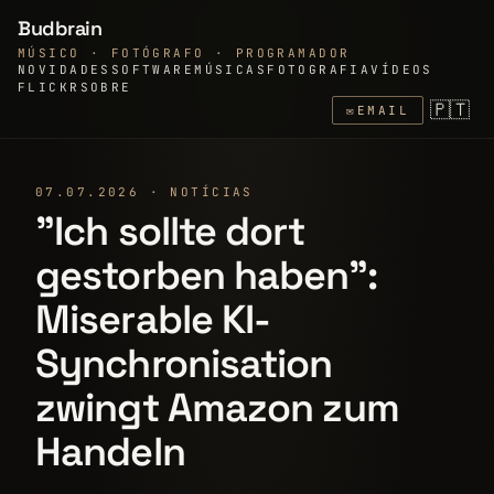
Budbrain
MÚSICO · FOTÓGRAFO · PROGRAMADOR
NOVIDADES
SOFTWARE
MÚSICAS
FOTOGRAFIA
VÍDEOS
FLICKR
SOBRE
🇵🇹
✉
EMAIL
07.07.2026 · NOTÍCIAS
"Ich sollte dort
gestorben haben":
Miserable KI-
Synchronisation
zwingt Amazon zum
Handeln