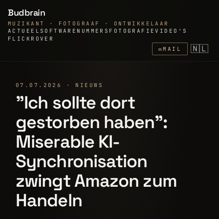
Budbrain
MUZIKANT · FOTOGRAAF · ONTWIKKELAAR
ACTUEEL
SOFTWARE
NUMMERS
FOTOGRAFIE
VIDEO'S
FLICKR
OVER
🇳🇱
✉
MAIL
07.07.2026 · NIEUWS
"Ich sollte dort
gestorben haben":
Miserable KI-
Synchronisation
zwingt Amazon zum
Handeln