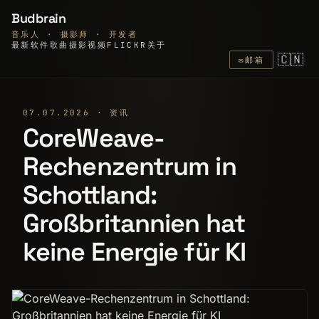
Budbrain
音乐人 · 摄影师 · 开发者
最新
软件
歌曲
摄影
视频
FLICKR
关于
🇨🇳
✉
邮箱
07.07.2026 · 资讯
CoreWeave-
Rechenzentrum in
Schottland:
Großbritannien hat
keine Energie für KI