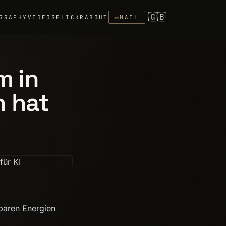
🇬🇧
GRAPHY
VIDEOS
FLICKR
ABOUT
✉
MAIL
 in
n hat
baren Energien