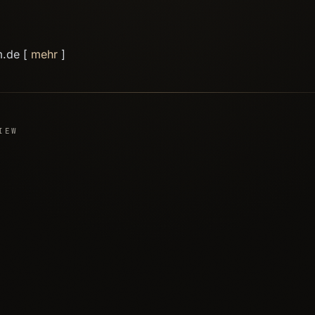
m.de [
mehr
]
IEW