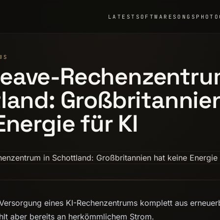
LATEST
SOFTWARE
SONGS
PHOTO
WS
eave-Rechenzentrum
land: Großbritannie
Energie für KI
e Versorgung eines KI-Rechenzentrums komplett aus erneuer
hlt aber bereits an herkömmlichem Strom.