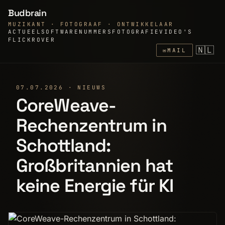
Budbrain
MUZIKANT · FOTOGRAAF · ONTWIKKELAAR
ACTUEEL
SOFTWARE
NUMMERS
FOTOGRAFIE
VIDEO'S
FLICKR
OVER
🇳🇱
✉
MAIL
07.07.2026 · NIEUWS
CoreWeave-
Rechenzentrum in
Schottland:
Großbritannien hat
keine Energie für KI