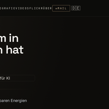
🇩🇪
OGRAFIE
VIDEOS
FLICKR
ÜBER
✉
MAIL
 in
n hat
baren Energien