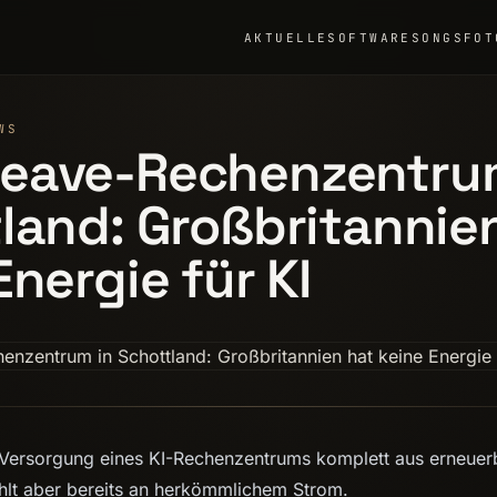
AKTUELLE
SOFTWARE
SONGS
FOT
WS
eave-Rechenzentrum
land: Großbritannie
Energie für KI
e Versorgung eines KI-Rechenzentrums komplett aus erneuer
hlt aber bereits an herkömmlichem Strom.