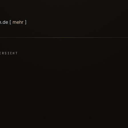
m.de [
mehr
]
ERSICHT