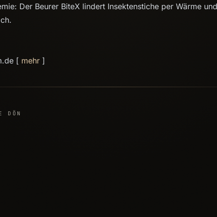
mie: Der Beurer BiteX lindert Insektenstiche per Wärme und 
ich.
m.de [
mehr
]
E DÖN