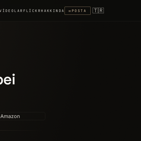
🇹🇷
VIDEOLAR
FLICKR
HAKKINDA
✉
POSTA
bei