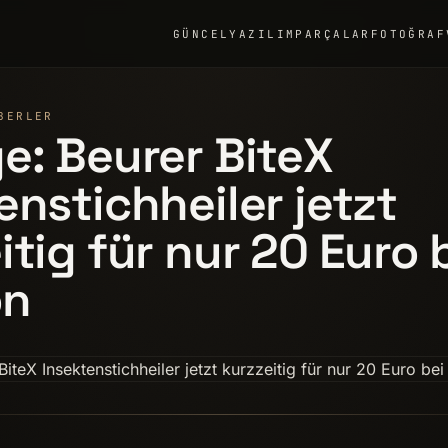
GÜNCEL
YAZILIM
PARÇALAR
FOTOĞRAF
BERLER
e: Beurer BiteX
enstichheiler jetzt
itig für nur 20 Euro 
on