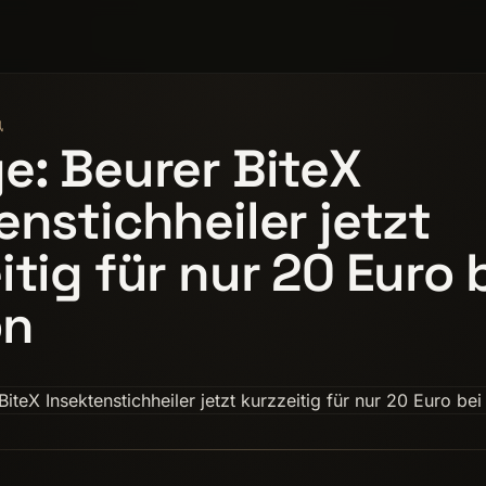
讯
e: Beurer BiteX
enstichheiler jetzt
itig für nur 20 Euro 
on