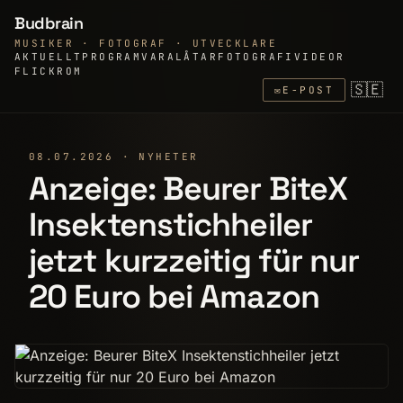
Budbrain
MUSIKER · FOTOGRAF · UTVECKLARE
AKTUELLT
PROGRAMVARA
LÅTAR
FOTOGRAFI
VIDEOR
FLICKR
OM
🇸🇪
✉
E-POST
08.07.2026 · NYHETER
Anzeige: Beurer BiteX
Insektenstichheiler
jetzt kurzzeitig für nur
20 Euro bei Amazon