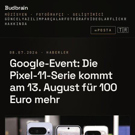
Budbrain
MÜZISYEN · FOTOĞRAFÇI · GELIŞTIRICI
GÜNCEL
YAZILIM
PARÇALAR
FOTOĞRAF
VIDEOLAR
FLICKR
HAKKINDA
🇹🇷
✉
POSTA
08.07.2026 · HABERLER
Google-Event: Die
Pixel-11-Serie kommt
am 13. August für 100
Euro mehr