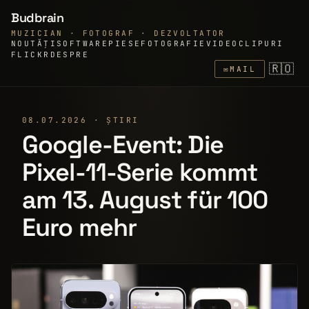
Budbrain
MUZICIAN · FOTOGRAF · DEZVOLTATOR
NOUTĂȚI
SOFTWARE
PIESE
FOTOGRAFIE
VIDEOCLIPURI
FLICKR
DESPRE
🇷🇴
✉
MAIL
08.07.2026 · ȘTIRI
Google-Event: Die
Pixel-11-Serie kommt
am 13. August für 100
Euro mehr