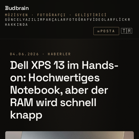
Budbrain
MÜZISYEN · FOTOĞRAFÇI · GELIŞTIRICI
GÜNCEL
YAZILIM
PARÇALAR
FOTOĞRAF
VIDEOLAR
FLICKR
HAKKINDA
🇹🇷
✉
POSTA
04.06.2026 · HABERLER
Dell XPS 13 im Hands-
on: Hochwertiges
Notebook, aber der
RAM wird schnell
knapp