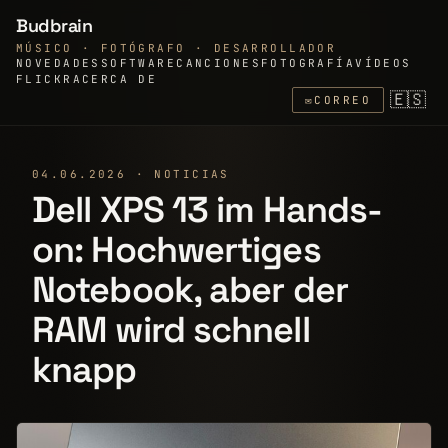
Budbrain
MÚSICO · FOTÓGRAFO · DESARROLLADOR
NOVEDADES
SOFTWARE
CANCIONES
FOTOGRAFÍA
VÍDEOS
FLICKR
ACERCA DE
🇪🇸
✉
CORREO
04.06.2026 · NOTICIAS
Dell XPS 13 im Hands-
on: Hochwertiges
Notebook, aber der
RAM wird schnell
knapp