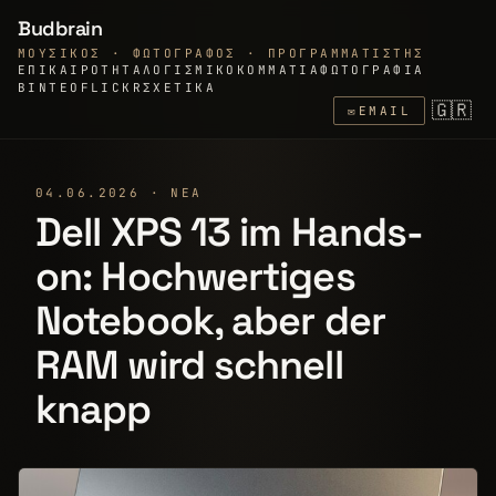
Budbrain
ΜΟΥΣΙΚΌΣ · ΦΩΤΟΓΡΆΦΟΣ · ΠΡΟΓΡΑΜΜΑΤΙΣΤΉΣ
ΕΠΙΚΑΙΡΌΤΗΤΑ
ΛΟΓΙΣΜΙΚΌ
ΚΟΜΜΆΤΙΑ
ΦΩΤΟΓΡΑΦΊΑ
ΒΊΝΤΕΟ
FLICKR
ΣΧΕΤΙΚΆ
🇬🇷
✉
EMAIL
04.06.2026 · ΝΈΑ
Dell XPS 13 im Hands-
on: Hochwertiges
Notebook, aber der
RAM wird schnell
knapp