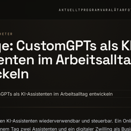
AKTUELLT
PROGRAMVARA
LÅTAR
FO
HETER
e: CustomGPTs als K
enten im Arbeitsallt
ckeln
 KI-Assistenten wiederverwendbar und steuerbar. Ein On
einem Tag zwei Assistenten und ein digitaler Zwilling als Bus