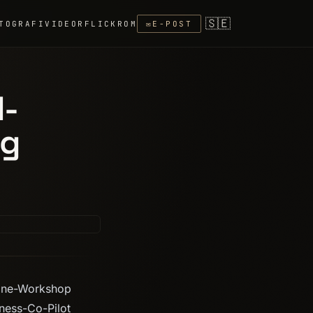
🇸🇪
TOGRAFI
VIDEOR
FLICKR
OM
✉
E-POST
I-
ag
line-Workshop
iness-Co-Pilot