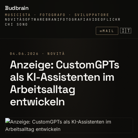
Budbrain
MUSICISTA · FOTOGRAFO · SVILUPPATORE
NOVITÀ
SOFTWARE
BRANI
FOTOGRAFIA
VIDEO
FLICKR
CHI SONO
🇮🇹
✉
MAIL
04.06.2026 · NOVITÀ
Anzeige: CustomGPTs
als KI-Assistenten im
Arbeitsalltag
entwickeln