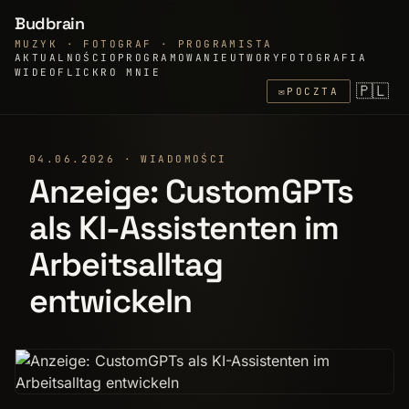
Budbrain
MUZYK · FOTOGRAF · PROGRAMISTA
AKTUALNOŚCI
OPROGRAMOWANIE
UTWORY
FOTOGRAFIA
WIDEO
FLICKR
O MNIE
🇵🇱
✉
POCZTA
04.06.2026 · WIADOMOŚCI
Anzeige: CustomGPTs
als KI-Assistenten im
Arbeitsalltag
entwickeln