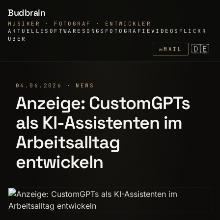
Budbrain
MUSIKER · FOTOGRAF · ENTWICKLER
AKTUELLE
SOFTWARE
SONGS
FOTOGRAFIE
VIDEOS
FLICKR
ÜBER
🇩🇪
✉
MAIL
04.06.2026 · NEWS
Anzeige: CustomGPTs
als KI-Assistenten im
Arbeitsalltag
entwickeln