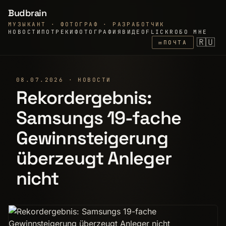
Budbrain
МУЗЫКАНТ · ФОТОГРАФ · РАЗРАБОТЧИК
НОВОСТИ
ПО
ТРЕКИ
ФОТОГРАФИЯ
ВИДЕО
FLICKR
ОБО МНЕ
🇷🇺
✉
ПОЧТА
08.07.2026 · НОВОСТИ
Rekordergebnis:
Samsungs 19-fache
Gewinnsteigerung
überzeugt Anleger
nicht