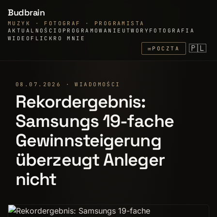
Budbrain
MUZYK · FOTOGRAF · PROGRAMISTA
AKTUALNOŚCI
OPROGRAMOWANIE
UTWORY
FOTOGRAFIA
WIDEO
FLICKR
O MNIE
🇵🇱
✉
POCZTA
08.07.2026 · WIADOMOŚCI
Rekordergebnis:
Samsungs 19-fache
Gewinnsteigerung
überzeugt Anleger
nicht