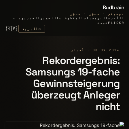
Budbrain
موسيقي · مصوّر · مطوّر
الأحدث
البرمجيات
المقطوعات
التصوير
الفيديوهات
FLICKR
نبذة
🇸🇦
✉
البريد
08.07.2026 · أخبار
Rekordergebnis:
Samsungs 19-fache
Gewinnsteigerung
überzeugt Anleger
nicht