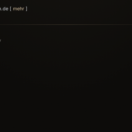
m.de [
mehr
]
У