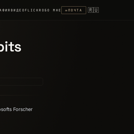
🇷🇺
АФИЯ
ВИДЕО
FLICKR
ОБО МНЕ
✉
ПОЧТА
bits
softs Forscher