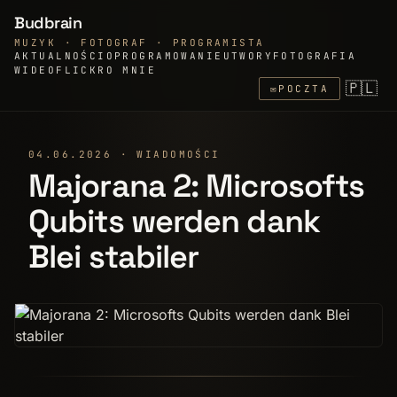
Budbrain
MUZYK · FOTOGRAF · PROGRAMISTA
AKTUALNOŚCI
OPROGRAMOWANIE
UTWORY
FOTOGRAFIA
WIDEO
FLICKR
O MNIE
🇵🇱
✉
POCZTA
04.06.2026 · WIADOMOŚCI
Majorana 2: Microsofts
Qubits werden dank
Blei stabiler