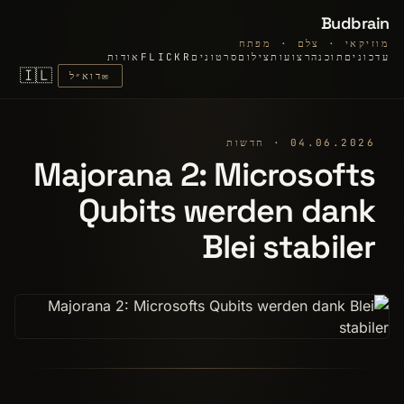
Budbrain
מוזיקאי · צלם · מפתח
עדכונים
תוכנה
רצועות
צילום
סרטונים
FLICKR
אודות
🇮🇱
✉
דוא״ל
04.06.2026 · חדשות
Majorana 2: Microsofts
Qubits werden dank
Blei stabiler