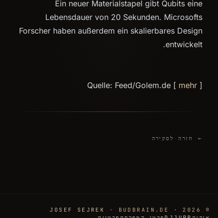
Ein neuer Materialstapel gibt Qubits eine
Lebensdauer von 20 Sekunden. Microsofts
Forscher haben außerdem ein skalierbares Design
entwickelt.
Quelle: Feed/Golem.de [
mehr
]
← חזרה לסקירה
JOSEF SEJREK
· BUDBRAIN.DE
© 2026 ·
אודות
DJJUPP
פרטי המפרסם
פרטיות