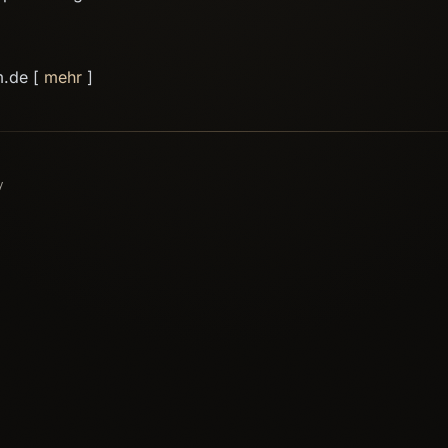
m.de [
mehr
]
У