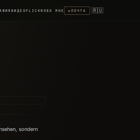
🇷🇺
АФИЯ
ВИДЕО
FLICKR
ОБО МНЕ
✉
ПОЧТА
 ansehen, sondern