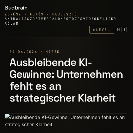
Budbrain
ZENÉSZ · FOTÓS · FEJLESZTŐ
AKTUÁLIS
SZOFTVER
DALOK
FOTÓZÁS
VIDEÓK
FLICKR
RÓLAM
🇭🇺
✉
LEVÉL
04.06.2026 · HÍREK
Ausbleibende KI-
Gewinne: Unternehmen
fehlt es an
strategischer Klarheit