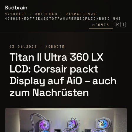
Budbrain
МУЗЫКАНТ · ФОТОГРАФ · РАЗРАБОТЧИК
НОВОСТИ
ПО
ТРЕКИ
ФОТОГРАФИЯ
ВИДЕО
FLICKR
ОБО МНЕ
🇷🇺
✉
ПОЧТА
03.06.2026 · НОВОСТИ
Titan II Ultra 360 LX
LCD: Corsair packt
Display auf AiO – auch
zum Nachrüsten