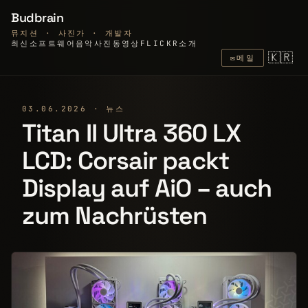
Budbrain
뮤지션 · 사진가 · 개발자
최신
소프트웨어
음악
사진
동영상
FLICKR
소개
🇰🇷
✉
메일
03.06.2026 · 뉴스
Titan II Ultra 360 LX
LCD: Corsair packt
Display auf AiO – auch
zum Nachrüsten