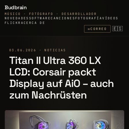
Budbrain
MÚSICO · FOTÓGRAFO · DESARROLLADOR
NOVEDADES
SOFTWARE
CANCIONES
FOTOGRAFÍA
VÍDEOS
FLICKR
ACERCA DE
🇪🇸
✉
CORREO
03.06.2026 · NOTICIAS
Titan II Ultra 360 LX
LCD: Corsair packt
Display auf AiO – auch
zum Nachrüsten