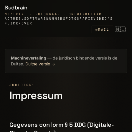
Budbrain
MUZIKANT · FOTOGRAAF · ONTWIKKELAAR
ACTUEEL
SOFTWARE
NUMMERS
FOTOGRAFIE
VIDEO'S
FLICKR
OVER
🇳🇱
✉
MAIL
Machinevertaling
— de juridisch bindende versie is de
Duitse.
Duitse versie →
JURIDISCH
Impressum
Gegevens conform § 5 DDG (Digitale-