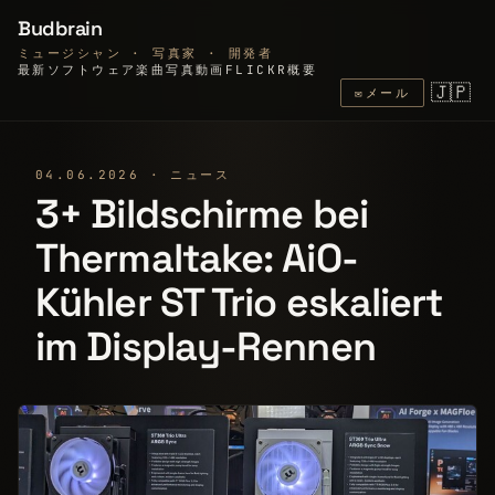
Budbrain
ミュージシャン · 写真家 · 開発者
最新
ソフトウェア
楽曲
写真
動画
FLICKR
概要
🇯🇵
✉
メール
04.06.2026 · ニュース
3+ Bildschirme bei
Thermaltake: AiO-
Kühler ST Trio eskaliert
im Display-Rennen