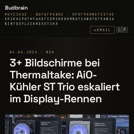
Budbrain
ΜΟΥΣΙΚΌΣ · ΦΩΤΟΓΡΆΦΟΣ · ΠΡΟΓΡΑΜΜΑΤΙΣΤΉΣ
ΕΠΙΚΑΙΡΌΤΗΤΑ
ΛΟΓΙΣΜΙΚΌ
ΚΟΜΜΆΤΙΑ
ΦΩΤΟΓΡΑΦΊΑ
ΒΊΝΤΕΟ
FLICKR
ΣΧΕΤΙΚΆ
🇬🇷
✉
EMAIL
04.06.2026 · ΝΈΑ
3+ Bildschirme bei
Thermaltake: AiO-
Kühler ST Trio eskaliert
im Display-Rennen