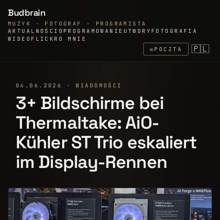
Budbrain
MUZYK · FOTOGRAF · PROGRAMISTA
AKTUALNOŚCI
OPROGRAMOWANIE
UTWORY
FOTOGRAFIA
WIDEO
FLICKR
O MNIE
🇵🇱
✉
POCZTA
04.06.2026 · WIADOMOŚCI
3+ Bildschirme bei
Thermaltake: AiO-
Kühler ST Trio eskaliert
im Display-Rennen