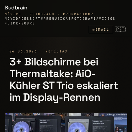
Budbrain
MÚSICO · FOTÓGRAFO · PROGRAMADOR
NOVIDADES
SOFTWARE
MÚSICAS
FOTOGRAFIA
VÍDEOS
FLICKR
SOBRE
🇵🇹
✉
EMAIL
04.06.2026 · NOTÍCIAS
3+ Bildschirme bei
Thermaltake: AiO-
Kühler ST Trio eskaliert
im Display-Rennen