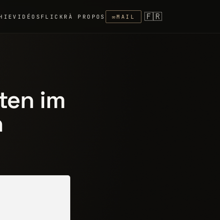
🇫🇷
HIE
VIDÉOS
FLICKR
À PROPOS
✉
MAIL
sten im
h