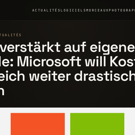
ACTUALITÉS
LOGICIELS
MORCEAUX
PHOTOGRAP
R
TUALITÉS
verstärkt auf eigene
e: Microsoft will Ko
eich weiter drastisc
n