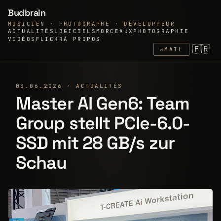
Budbrain
MUSICIEN · PHOTOGRAPHE · DÉVELOPPEUR
ACTUALITÉS
LOGICIELS
MORCEAUX
PHOTOGRAPHIE
VIDÉOS
FLICKR
À PROPOS
🇫🇷
✉
MAIL
03.06.2026 · ACTUALITÉS
Master AI Gen6: Team
Group stellt PCIe-6.0-
SSD mit 28 GB/s zur
Schau