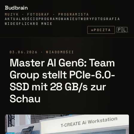
Budbrain
MUZYK · FOTOGRAF · PROGRAMISTA
AKTUALNOŚCI
OPROGRAMOWANIE
UTWORY
FOTOGRAFIA
WIDEO
FLICKR
O MNIE
🇵🇱
✉
POCZTA
03.06.2026 · WIADOMOŚCI
Master AI Gen6: Team
Group stellt PCIe-6.0-
SSD mit 28 GB/s zur
Schau