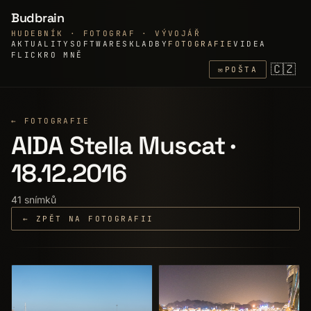
Budbrain
HUDEBNÍK · FOTOGRAF · VÝVOJÁŘ
AKTUALITY
SOFTWARE
SKLADBY
FOTOGRAFIE
VIDEA
FLICKR
O MNĚ
🇨🇿
✉
POŠTA
← FOTOGRAFIE
AIDA Stella Muscat ·
18.12.2016
41 snímků
← ZPĚT NA FOTOGRAFII