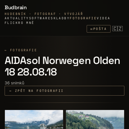
Budbrain
HUDEBNÍK · FOTOGRAF · VÝVOJÁŘ
AKTUALITY
SOFTWARE
SKLADBY
FOTOGRAFIE
VIDEA
FLICKR
O MNĚ
🇨🇿
✉
POŠTA
← FOTOGRAFIE
AIDAsol Norwegen Olden
18 28.08.18
36 snímků
← ZPĚT NA FOTOGRAFII