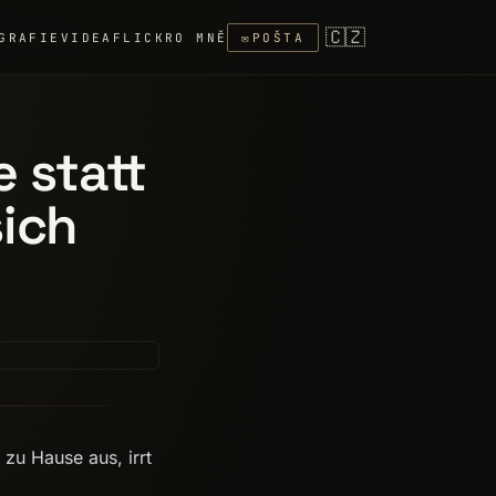
🇨🇿
GRAFIE
VIDEA
FLICKR
O MNĚ
✉
POŠTA
 statt
sich
 zu Hause aus, irrt