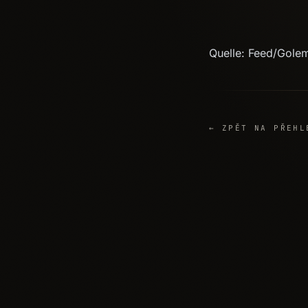
Quelle: Feed/Gole
← ZPĚT NA PŘEHL