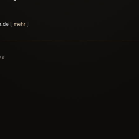
m.de [
mehr
]
ED