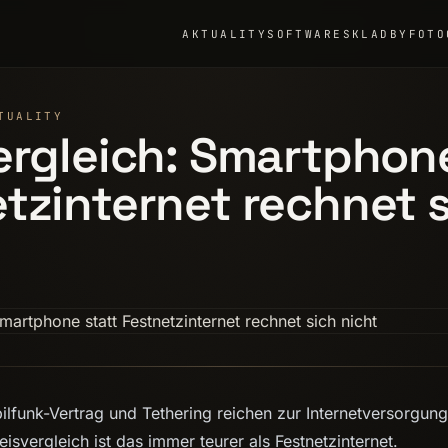
AKTUALITY
SOFTWARE
SKLADBY
FOTO
TUALITY
ergleich: Smartphone
tzinternet rechnet 
ilfunk-Vertrag und Tethering reichen zur Internetversorgung
eisvergleich ist das immer teurer als Festnetzinternet.