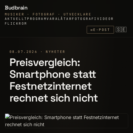
Budbrain
MUSIKER · FOTOGRAF · UTVECKLARE
AKTUELLT
PROGRAMVARA
LÅTAR
FOTOGRAFI
VIDEOR
FLICKR
OM
🇸🇪
✉
E-POST
08.07.2026 · NYHETER
Preisvergleich:
Smartphone statt
Festnetzinternet
rechnet sich nicht