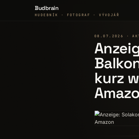
Budbrain
HUDEBNÍK · FOTOGRAF · VÝVOJÁŘ
08.07.2026 · AK
Anzeig
Balkon
kurz w
Amaz