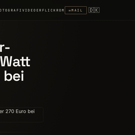
🇩🇰
OTOGRAFI
VIDEOER
FLICKR
OM
✉
MAIL
r-
 Watt
 bei