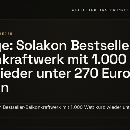
AKTUELT
SOFTWARE
NUMRE
F
HEDER
e: Solakon Bestselle
kraftwerk mit 1.000
ieder unter 270 Euro
on