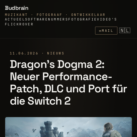
Budbrain
MUZIKANT · FOTOGRAAF · ONTWIKKELAAR
ACTUEEL
SOFTWARE
NUMMERS
FOTOGRAFIE
VIDEO'S
FLICKR
OVER
🇳🇱
✉
MAIL
11.06.2026 · NIEUWS
Dragon’s Dogma 2:
Neuer Performance-
Patch, DLC und Port für
die Switch 2