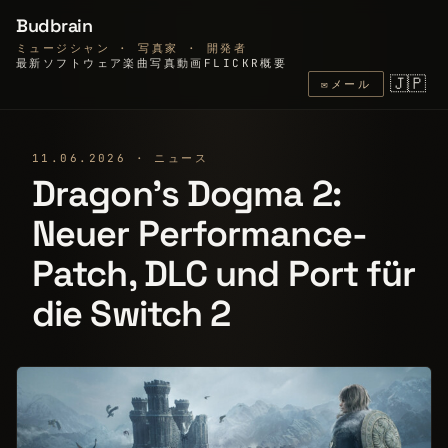
Budbrain
ミュージシャン · 写真家 · 開発者
最新
ソフトウェア
楽曲
写真
動画
FLICKR
概要
🇯🇵
✉
メール
11.06.2026 · ニュース
Dragon’s Dogma 2:
Neuer Performance-
Patch, DLC und Port für
die Switch 2