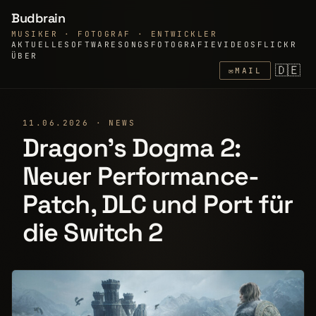
Budbrain
MUSIKER · FOTOGRAF · ENTWICKLER
AKTUELLE
SOFTWARE
SONGS
FOTOGRAFIE
VIDEOS
FLICKR
ÜBER
🇩🇪
✉
MAIL
11.06.2026 · NEWS
Dragon’s Dogma 2:
Neuer Performance-
Patch, DLC und Port für
die Switch 2