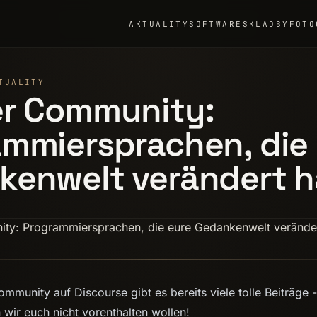
AKTUALITY
SOFTWARE
SKLADBY
FOTO
TUALITY
er Community:
mmiersprachen, die
kenwelt verändert 
mmunity auf Discourse gibt es bereits viele tolle Beiträge 
 wir euch nicht vorenthalten wollen!