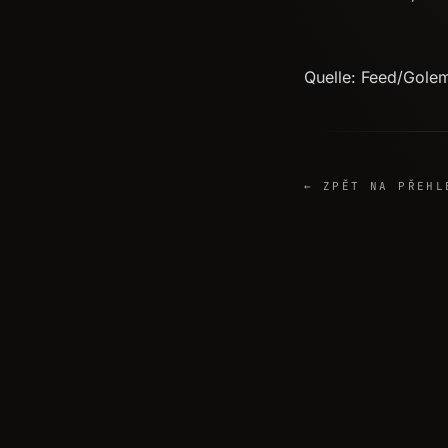
Quelle: Feed/Gole
← ZPĚT NA PŘEHL