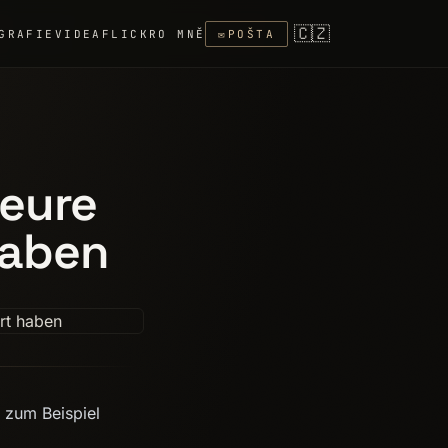
🇨🇿
GRAFIE
VIDEA
FLICKR
O MNĚ
✉
POŠTA
 eure
haben
- zum Beispiel