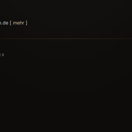
m.de [
mehr
]
ED