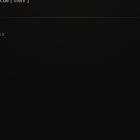
m.de [
mehr
]
ED