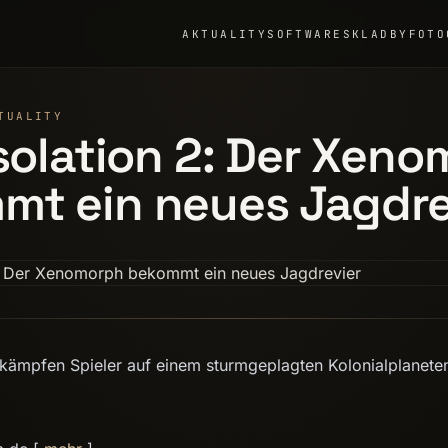
AKTUALITY
SOFTWARE
SKLADBY
FOTO
TUALITY
Isolation 2: Der Xen
mt ein neues Jagdre
 2 kämpfen Spieler auf einem sturmgeplagten Kolonialplanet