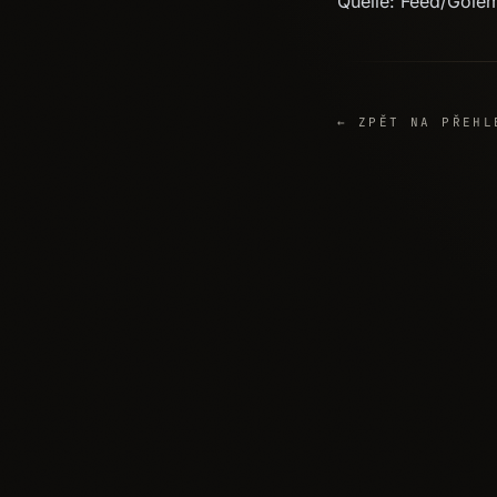
Quelle: Feed/Gole
← ZPĚT NA PŘEHL