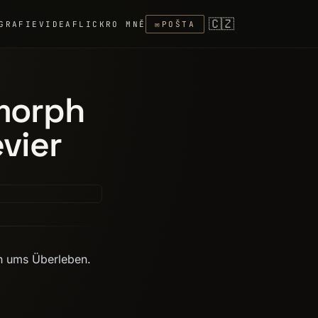
🇨🇿
GRAFIE
VIDEA
FLICKR
O MNĚ
✉
POŠTA
omorph
vier
en ums Überleben.