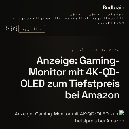
Budbrain
موسيقي · مصوّر · مطوّر
الأحدث
البرمجيات
المقطوعات
التصوير
الفيديوهات
FLICKR
نبذة
🇸🇦
✉
البريد
08.07.2026 · أخبار
Anzeige: Gaming-
Monitor mit 4K-QD-
OLED zum Tiefstpreis
bei Amazon