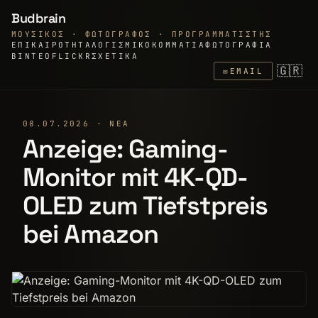
Budbrain
ΜΟΥΣΙΚΌΣ · ΦΩΤΟΓΡΆΦΟΣ · ΠΡΟΓΡΑΜΜΑΤΙΣΤΉΣ
ΕΠΙΚΑΙΡΌΤΗΤΑ
ΛΟΓΙΣΜΙΚΌ
ΚΟΜΜΆΤΙΑ
ΦΩΤΟΓΡΑΦΊΑ
ΒΊΝΤΕΟ
FLICKR
ΣΧΕΤΙΚΆ
🇬🇷
✉
EMAIL
08.07.2026 · ΝΈΑ
Anzeige: Gaming-
Monitor mit 4K-QD-
OLED zum Tiefstpreis
bei Amazon